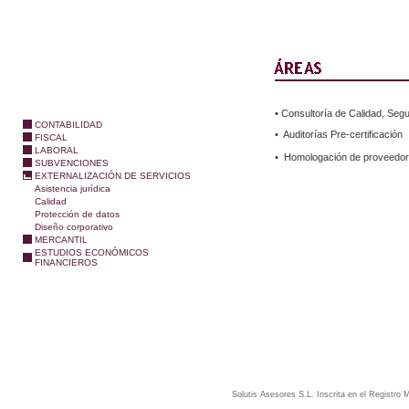
• Consultoría de Calidad, Seg
CONTABILIDAD
• Auditorías Pre-certificación
FISCAL
LABORAL
• Homologación de proveedo
SUBVENCIONES
EXTERNALIZACIÓN DE SERVICIOS
Asistencia jurídica
Calidad
Protección de datos
Diseño corporativo
MERCANTIL
ESTUDIOS ECONÓMICOS
FINANCIEROS
Solutis Asesores S.L. Inscrita en el Registro